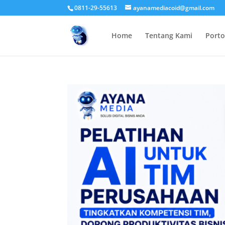
0811-29-55613
ayanamediacoid@gmail.com
Home
Tentang Kami
Porto