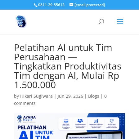
0811-29-55613
[email protected]
Pelatihan AI untuk Tim
Perusahaan —
Tingkatkan Produktivitas
Tim dengan AI, Mulai Rp
1.500.000
by
Hikari Sugiwara
|
Jun 29, 2026
|
Blogs
|
0
comments