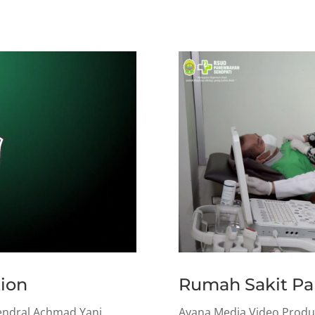
tion
Rumah Sakit P
Jendral Achmad Yani
Ayana Media Video Produ