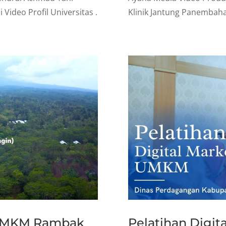
ideo Profil Universitas .
Klinik Jantung Panembaha
e UMKM Rambak
Pelatihan Digi