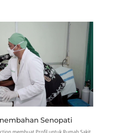
anembahan Senopati
ction membuat Profil untuk Rumah Sakit