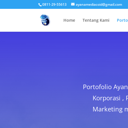
0811-29-55613
ayanamediacoid@gmail.com
Home
Tentang Kami
Porto
Portofolio Ay
Korporasi ,
Marketing m