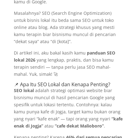
kamu di Google.
Masalahnya? SEO (Search Engine Optimization)
untuk bisnis lokal itu beda sama SEO untuk toko
online atau blog. Ada strategi khusus yang mesti
kamu terapin biar bisnismu muncul di pencarian
“dekat saya” atau “di [kota]”.
Di artikel ini, aku bakal kasih kamu
panduan SEO
lokal 2026
yang lengkap, praktis, dan bisa kamu
terapin sendiri — tanpa perlu jasa SEO mahal-
mahal. Yuk, simak! 🚀
📌 Apa Itu SEO Lokal dan Kenapa Penting?
SEO lokal
adalah strategi optimasi website biar
bisnismu muncul di hasil pencarian Google yang
spesifik untuk lokasi tertentu. Contohnya: kalau
kamu punya kafe di Jogja, target kamu bukan orang
yang nyari “kafe enak” — tapi orang yang nyari
“kafe
enak di Jogja”
atau
“cafe dekat Malioboro”
.
Kenapa penting? Karena
46% dari semua pencarian