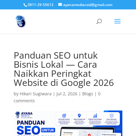
0811-29-55613
ayanamediacoid@gmail.com
Panduan SEO untuk
Bisnis Lokal — Cara
Naikkan Peringkat
Website di Google 2026
by
Hikari Sugiwara
|
Jul 2, 2026
|
Blogs
|
0
comments