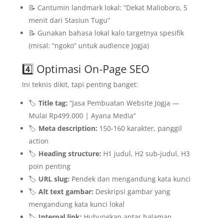
📝 Cantumin landmark lokal: “Dekat Malioboro, 5
menit dari Stasiun Tugu”
📝 Gunakan bahasa lokal kalo targetnya spesifik
(misal: “ngoko” untuk audience Jogja)
4️⃣ Optimasi On-Page SEO
Ini teknis dikit, tapi penting banget:
🏷️
Title tag:
“Jasa Pembuatan Website Jogja —
Mulai Rp499.000 | Ayana Media”
🏷️
Meta description:
150-160 karakter, panggil
action
🏷️
Heading structure:
H1 judul, H2 sub-judul, H3
poin penting
🏷️
URL slug:
Pendek dan mengandung kata kunci
🏷️
Alt text gambar:
Deskripsi gambar yang
mengandung kata kunci lokal
🏷️
Internal link:
Hubungkan antar halaman