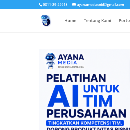
0811-29-55613
ayanamediacoid@gmail.com
Home
Tentang Kami
Porto