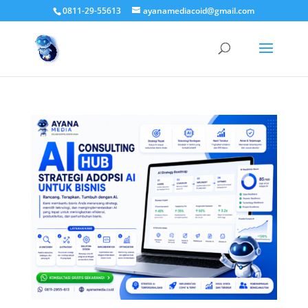
0811-29-55613
ayanamediacoid@gmail.com