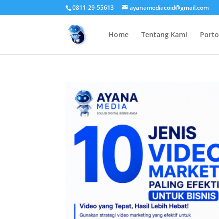
0811-29-55613
ayanamediacoid@gmail.com
Home
Tentang Kami
Porto