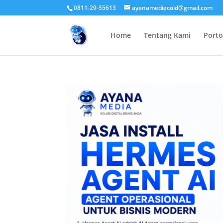
0811-29-55613
ayanamediacoid@gmail.com
Home
Tentang Kami
Porto