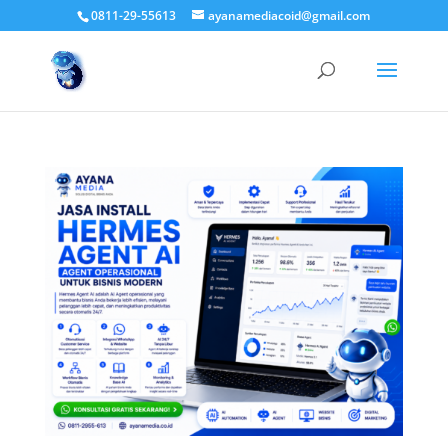
0811-29-55613
ayanamediacoid@gmail.com