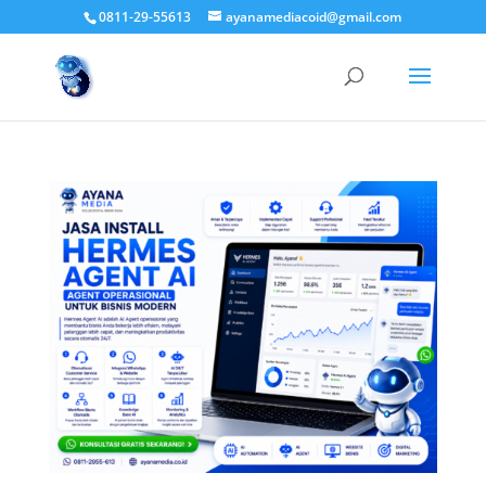
0811-29-55613
ayanamediacoid@gmail.com