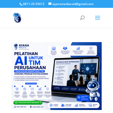
0811-29-55613
ayanamediacoid@gmail.com