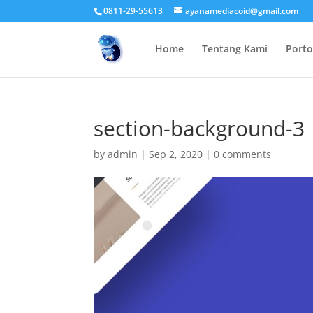
0811-29-55613
ayanamediacoid@gmail.com
Home
Tentang Kami
Porto
section-background-3
by
admin
|
Sep 2, 2020
|
0 comments