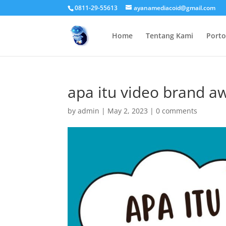
0811-29-55613
ayanamediacoid@gmail.com
Home
Tentang Kami
Porto
apa itu video brand a
by
admin
|
May 2, 2023
|
0 comments