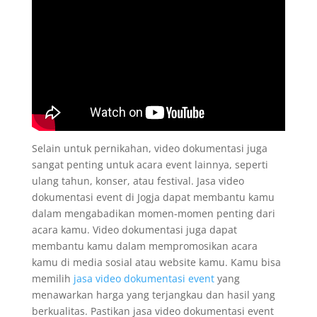
Selain untuk pernikahan, video dokumentasi juga
sangat penting untuk acara event lainnya, seperti
ulang tahun, konser, atau festival. Jasa video
dokumentasi event di Jogja dapat membantu kamu
dalam mengabadikan momen-momen penting dari
acara kamu. Video dokumentasi juga dapat
membantu kamu dalam mempromosikan acara
kamu di media sosial atau website kamu. Kamu bisa
memilih
jasa video dokumentasi event
yang
menawarkan harga yang terjangkau dan hasil yang
berkualitas. Pastikan jasa video dokumentasi event