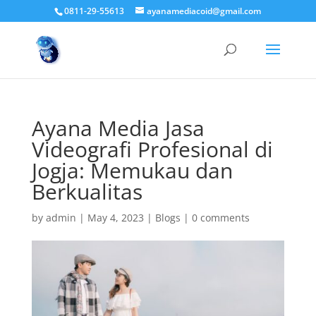
0811-29-55613
ayanamediacoid@gmail.com
Ayana Media Jasa
Videografi Profesional di
Jogja: Memukau dan
Berkualitas
by
admin
|
May 4, 2023
|
Blogs
|
0 comments