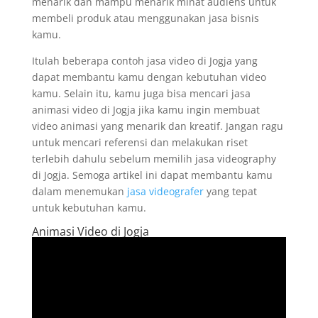
menarik dan mampu menarik minat audiens untuk
membeli produk atau menggunakan jasa bisnis
kamu.
Itulah beberapa contoh jasa video di Jogja yang
dapat membantu kamu dengan kebutuhan video
kamu. Selain itu, kamu juga bisa mencari jasa
animasi video di Jogja jika kamu ingin membuat
video animasi yang menarik dan kreatif. Jangan ragu
untuk mencari referensi dan melakukan riset
terlebih dahulu sebelum memilih jasa videography
di Jogja. Semoga artikel ini dapat membantu kamu
dalam menemukan
jasa videografer
yang tepat
untuk kebutuhan kamu.
Animasi Video di Jogja