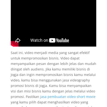
Saat ini, video menjadi media yang sangat efektif
untuk mempromosikan bisnis. Video dapat
menyampaikan pesan dengan lebih jelas dan mudah
diingat oleh audiens. Jika kamu memiliki bisnis di
Jogja dan ingin mempromosikan bisnis kamu melalui
video, kamu bisa menggunakan jasa videography
promosi bisnis di Jogja. Kamu bisa menyampaikan
visi dan misi bisnis kamu dengan jelas melalui video
promosi. Pastikan
jasa pembuatan video short movie
yang kamu pilih dapat menghasilkan video yang