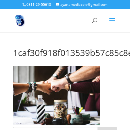
0811-29-55613
ayanamediacoid@gmail.com
1caf30f918f013539b57c85c8