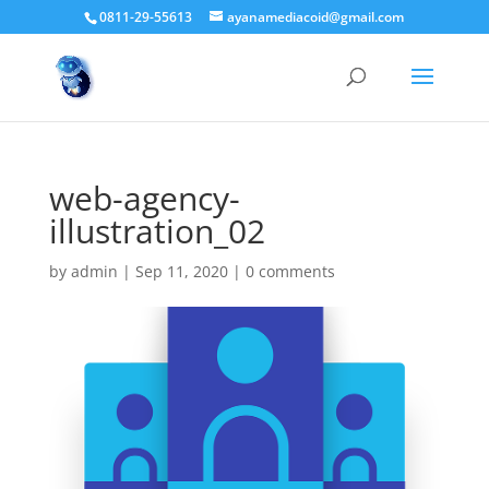
0811-29-55613
ayanamediacoid@gmail.com
web-agency-
illustration_02
by
admin
|
Sep 11, 2020
|
0 comments