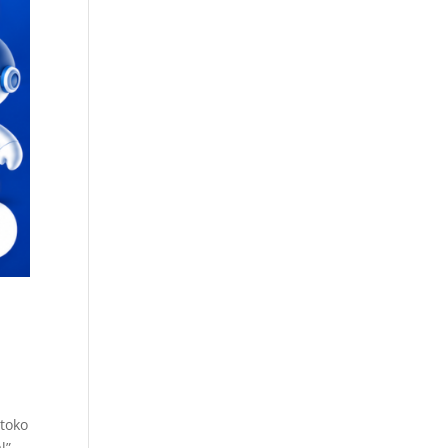
 toko
l”