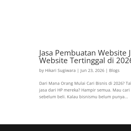
Jasa Pembuatan Website J
Website Tertinggal di 202
by
Hikari Sugiwara
|
Jun 23, 2026
|
Blogs
Dari Mana Orang Mulai Cari Bisnis di 2026? T
jasa dari HP mereka? Hampir semua. Mau cari 
sebelum beli. Kalau bisnismu belum punya...