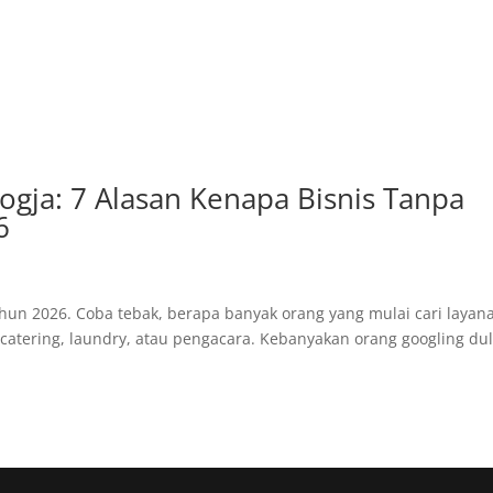
ogja: 7 Alasan Kenapa Bisnis Tanpa
6
ahun 2026. Coba tebak, berapa banyak orang yang mulai cari layan
catering, laundry, atau pengacara. Kebanyakan orang googling du