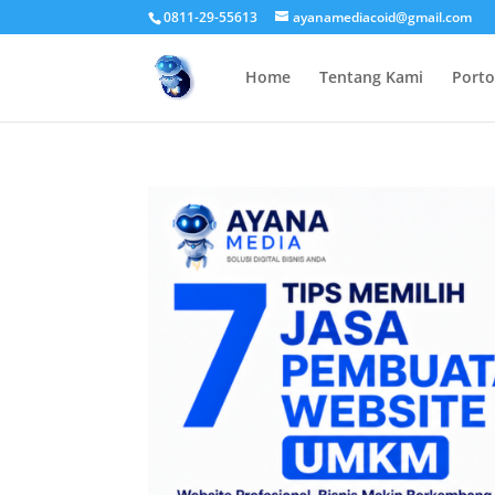
0811-29-55613
ayanamediacoid@gmail.com
Home
Tentang Kami
Porto