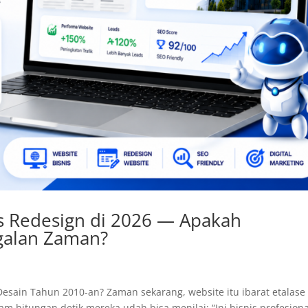
 Redesign di 2026 — Apakah
galan Zaman?
esain Tahun 2010-an? Zaman sekarang, website itu ibarat etalase
am hitungan detik mereka udah bisa menilai: “Ini bisnis profesiona