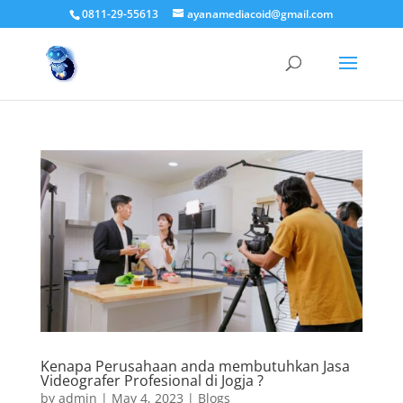
0811-29-55613
ayanamediacoid@gmail.com
Kenapa Perusahaan anda membutuhkan Jasa
Videografer Profesional di Jogja ?
by
admin
|
May 4, 2023
|
Blogs