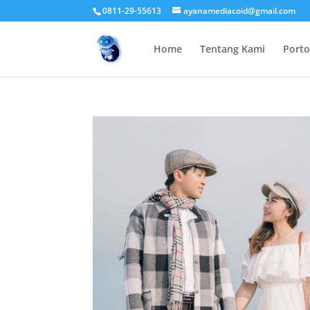
0811-29-55613
ayanamediacoid@gmail.com
Home
Tentang Kami
Porto