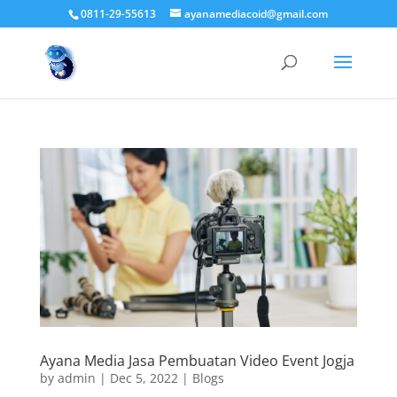
0811-29-55613
ayanamediacoid@gmail.com
Ayana Media Jasa Pembuatan Video Event Jogja
by
admin
|
Dec 5, 2022
|
Blogs