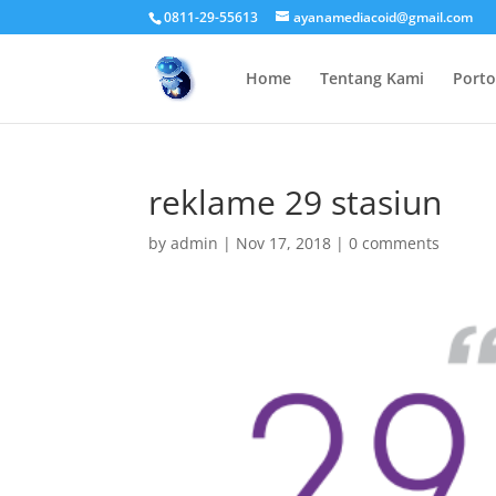
0811-29-55613
ayanamediacoid@gmail.com
Home
Tentang Kami
Porto
reklame 29 stasiun
by
admin
|
Nov 17, 2018
|
0 comments