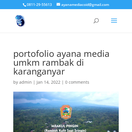
0811-29-55613
ayanamediacoid@gmail.com
portofolio ayana media
umkm rambak di
karanganyar
by
admin
|
Jan 14, 2022
|
0 comments