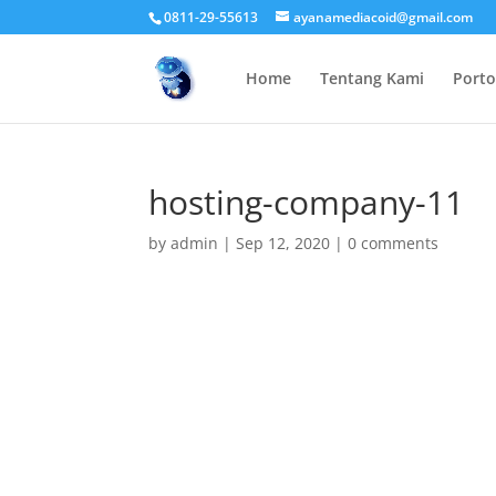
0811-29-55613
ayanamediacoid@gmail.com
Home
Tentang Kami
Porto
hosting-company-11
by
admin
|
Sep 12, 2020
|
0 comments