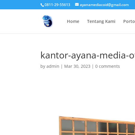
0811-29-55613
ayanamediacoid@gmail.com
Home
Tentang Kami
Porto
kantor-ayana-media-of
by
admin
|
Mar 30, 2023
|
0 comments