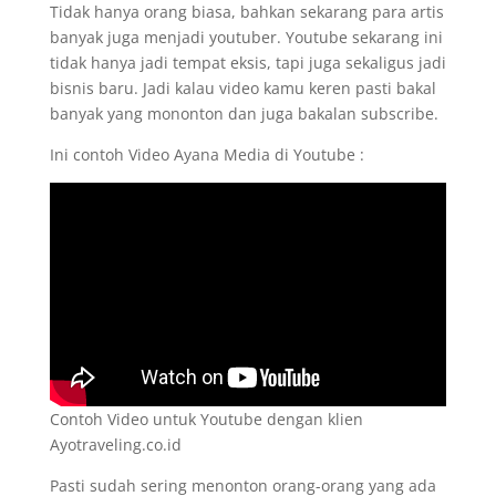
Tidak hanya orang biasa, bahkan sekarang para artis
banyak juga menjadi youtuber. Youtube sekarang ini
tidak hanya jadi tempat eksis, tapi juga sekaligus jadi
bisnis baru. Jadi kalau video kamu keren pasti bakal
banyak yang mononton dan juga bakalan subscribe.
Ini contoh Video Ayana Media di Youtube :
Contoh Video untuk Youtube dengan klien
Ayotraveling.co.id
Pasti sudah sering menonton orang-orang yang ada