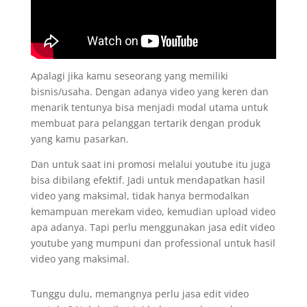
Apalagi jika kamu seseorang yang memiliki
bisnis/usaha. Dengan adanya video yang keren dan
menarik tentunya bisa menjadi modal utama untuk
membuat para pelanggan tertarik dengan produk
yang kamu pasarkan.
Dan untuk saat ini promosi melalui youtube itu juga
bisa dibilang efektif. Jadi untuk mendapatkan hasil
video yang maksimal, tidak hanya bermodalkan
kemampuan merekam video, kemudian upload video
apa adanya. Tapi perlu menggunakan jasa edit video
youtube yang mumpuni dan professional untuk hasil
video yang maksimal.
Tunggu dulu, memangnya perlu jasa edit video