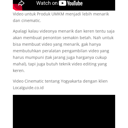
Video untuk Produk UMKM menjadi lebih menarik
dan cinematic.
Apalagi kalau videonya menarik dan keren tentu saja
akan membuat penonton semakin betah. Nah untuk
bisa membuat video yang menarik, gak hanya
membutuhkan peralatan pengambilan video yang
harus mumpuni (tak jarang juga harganya cukup
mahal), tapi juga butuh teknik video editing yang
keren.
Video Cinematic tentang Yogyakarta dengan klien
Localguide.co.id