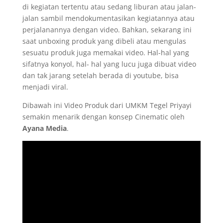
di kegiatan tertentu atau sedang liburan atau jalan-
jalan sambil mendokumentasikan kegiatannya atau
perjalanannya dengan video. Bahkan, sekarang ini
saat unboxing produk yang dibeli atau mengulas
sesuatu produk juga memakai video. Hal-hal yang
sifatnya konyol, hal- hal yang lucu juga dibuat video
dan tak jarang setelah berada di youtube, bisa
menjadi viral.
Dibawah ini Video Produk dari UMKM Tegel Priyayi
semakin menarik dengan konsep Cinematic oleh
Ayana Media
.