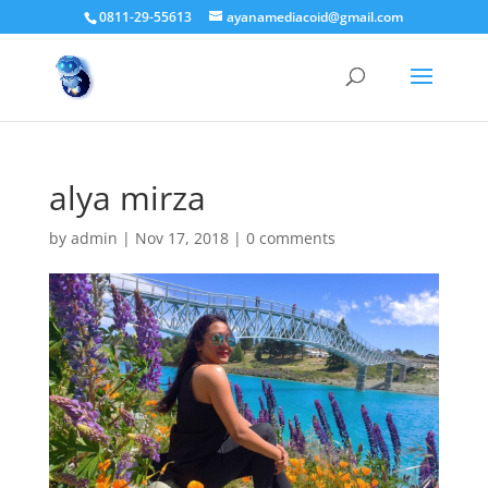
0811-29-55613
ayanamediacoid@gmail.com
alya mirza
by
admin
|
Nov 17, 2018
|
0 comments