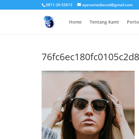
0811-29-55613
ayanamediacoid@gmail.com
Home
Tentang Kami
Porto
76fc6ec180fc0105c2d