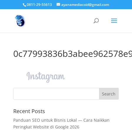
0811-29-55613
ayanamediacoid@gmail.com
0c77993836b3abee962578e9
Recent Posts
Panduan SEO untuk Bisnis Lokal — Cara Naikkan
Peringkat Website di Google 2026