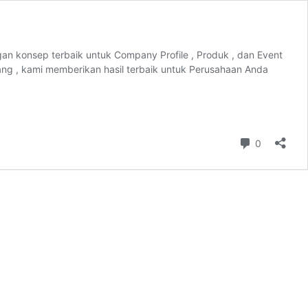
n konsep terbaik untuk Company Profile , Produk , dan Event
g , kami memberikan hasil terbaik untuk Perusahaan Anda
asa
embuatan
deo
ort
ovie
Comment
0
an
ent
gja